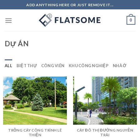
Skip
ADD ANYTHING HERE OR JUST REMOVE IT...
to
content
0
DỰ ÁN
ALL
BIỆT THỰ
CÔNG VIÊN
KHU CÔNG NGHIỆP
NHÀ Ở
TRỒNG CÂY CÔNG TRÌNH LÊ
CÂY ĐÔ THỊ ĐƯỜNG NGUYỄN
THIỆN
TRÃI