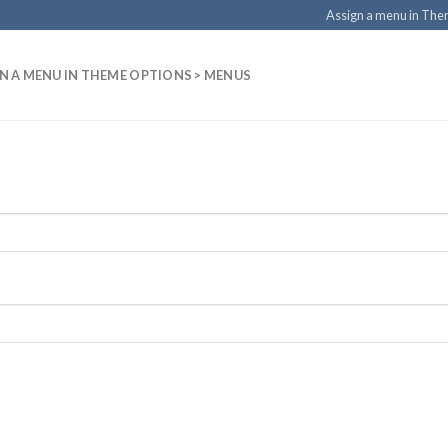
Assign a menu in Th
N A MENU IN THEME OPTIONS > MENUS