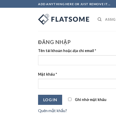
Skip
ADD ANYTHING HERE OR JUST REMOVE IT...
to
content
ASSIG
ĐĂNG NHẬP
Tên tài khoản hoặc địa chỉ email
*
Mật khẩu
*
Ghi nhớ mật khẩu
LOG IN
Quên mật khẩu?