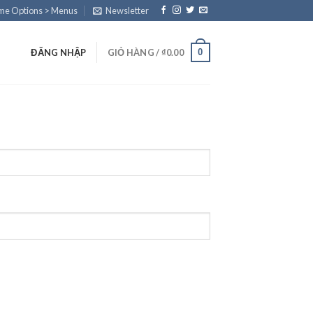
eme Options > Menus
Newsletter
0
ĐĂNG NHẬP
GIỎ HÀNG /
₫
0.00