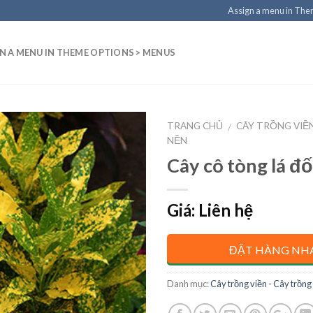
Assign a menu in Th
N A MENU IN THEME OPTIONS > MENUS
TRANG CHỦ
CÂY TRỒNG VIỀ
/
NỀN
Cây cô tòng lá đ
Giá: Liên hệ
ĐẶT HÀNG NH
Danh mục:
Cây trồng viền - Cây trồng