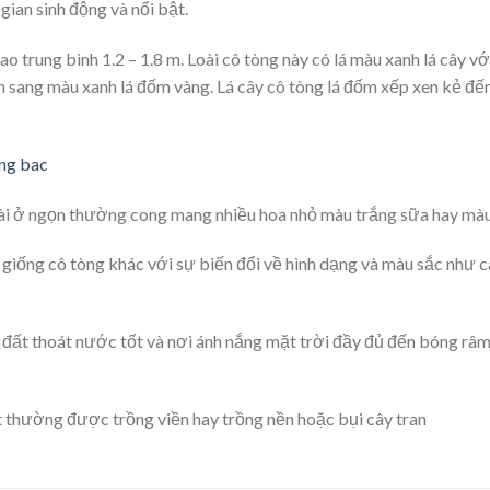
gian sinh động và nổi bật.
o trung bình 1.2 – 1.8 m. Loài cô tòng này có lá màu xanh lá cây v
 sang màu xanh lá đốm vàng. Lá cây cô tòng lá đốm xếp xen kẻ đến x
dài ở ngọn thường cong mang nhiều hoa nhỏ màu trắng sữa hay màu
 giống cô tòng khác với sự biến đổi về hình dạng và màu sắc như câ
g đất thoát nước tốt và nơi ánh nắng mặt trời đầy đủ đến bóng râ
t thường được trồng viền hay trồng nền hoặc bụi cây tran