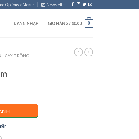
eme Options > Menus
Newsletter
0
ĐĂNG NHẬP
GIỎ HÀNG /
₫
0.00
N - CÂY TRỒNG
ốm
ANH
 nền