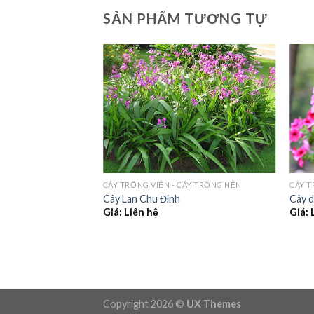
SẢN PHẨM TƯƠNG TỰ
CÂY TRỒNG VIỀN - CÂY TRỒNG NỀN
CÂY T
Cây Lan Chu Đinh
Cây d
Giá: Liên hệ
Giá: 
ÂY TRỒNG NỀN
Copyright 2026 ©
UX Themes