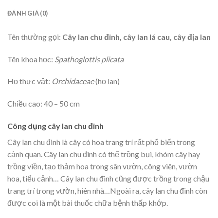
ĐÁNH GIÁ (0)
Tên thường gọi:
Cây lan chu đinh, cây lan lá cau, cây địa lan
Tên khoa học:
Spathoglottis plicata
Họ thực vật:
Orchidaceae
(họ lan)
Chiều cao: 40 – 50 cm
Công dụng cây lan chu đinh
Cây lan chu đinh là cây có hoa trang trí rất phổ biến trong
cảnh quan. Cây lan chu đinh có thể trồng bụi, khóm cây hay
trồng viền, tạo thảm hoa trong sân vườn, công viên, vườn
hoa, tiểu cảnh… Cây lan chu đình cũng được trồng trong chậu
trang trí trong vườn, hiên nhà…Ngoài ra, cây lan chu đinh còn
được coi là một bài thuốc chữa bệnh thấp khớp.