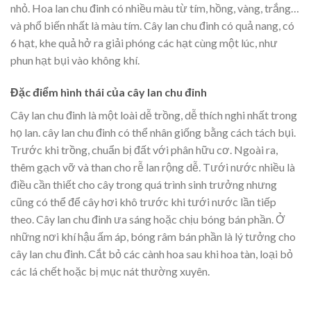
nhỏ. Hoa lan chu đinh có nhiều màu từ tím, hồng, vàng, trắng…
và phổ biến nhất là màu tím. Cây lan chu đinh có quả nang, có
6 hạt, khe quả hở ra giải phóng các hạt cùng một lúc, như
phun hạt bụi vào không khí.
Đặc điểm hình thái của cây lan chu đinh
Cây lan chu đinh là một loài dễ trồng, dễ thích nghi nhất trong
họ lan. cây lan chu đinh có thể nhân giống bằng cách tách bụi.
Trước khi trồng, chuẩn bị đất với phân hữu cơ. Ngoài ra,
thêm gạch vỡ và than cho rễ lan rộng dễ. Tưới nước nhiều là
điều cần thiết cho cây trong quá trình sinh trưởng nhưng
cũng có thể để cây hơi khô trước khi tưới nước lần tiếp
theo. Cây lan chu đinh ưa sáng hoặc chịu bóng bán phần. Ở
những nơi khí hậu ấm áp, bóng râm bán phần là lý tưởng cho
cây lan chu đinh. Cắt bỏ các cành hoa sau khi hoa tàn, loại bỏ
các lá chết hoặc bị mục nát thường xuyên.