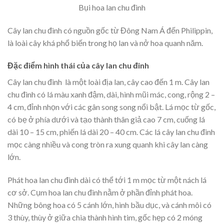
Bụi hoa lan chu đinh
Cây lan chu đinh có nguồn gốc từ Đông Nam Á đến Philippin,
là loài cây khá phổ biến trong họ lan và nở hoa quanh năm.
Đặc điểm hình thái của cây lan chu đinh
Cây lan chu đinh là một loài địa lan, cây cao đến 1 m. Cây lan
chu đinh có lá màu xanh đậm, dài, hình mũi mác, cong, rộng 2 –
4 cm, đỉnh nhọn với các gân song song nổi bật. Lá mọc từ gốc,
có bẹ ở phía dưới và tạo thành thân giả cao 7 cm, cuống lá
dài 10 – 15 cm, phiến lá dài 20 – 40 cm. Các lá cây lan chu đinh
mọc càng nhiều và cong tròn ra xung quanh khi cây lan càng
lớn.
Phát hoa lan chu đinh dài có thể tới 1 m mọc từ một nách lá
cơ sở. Cụm hoa lan chu đinh nằm ở phần đỉnh phát hoa.
Những bông hoa có 5 cánh lớn, hình bầu dục, và cánh môi có
3 thùy, thùy ở giữa chia thành hình tim, gốc hẹp có 2 móng