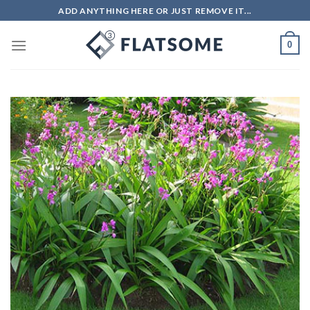
Skip
ADD ANYTHING HERE OR JUST REMOVE IT...
to
content
0