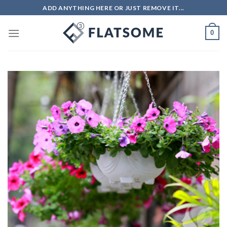
Skip
ADD ANYTHING HERE OR JUST REMOVE IT...
to
content
0