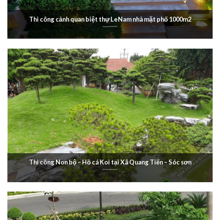
Thi công cảnh quan biệt thự LeNam nhà mặt phố 1000m2
Thi công Non bộ – Hồ cá Koi tại Xã Quang Tiến – Sóc sơn