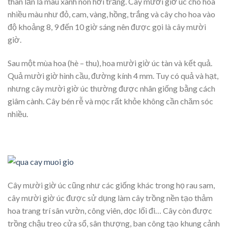
thân lẫn lá màu xanh non hơi trắng. Cây mười giờ úc cho hoa
nhiều màu như đỏ, cam, vàng, hồng, trắng và cây cho hoa vào
độ khoảng 8, 9 đến 10 giờ sáng nên được gọi là cây mười
giờ.
Sau một mùa hoa (hè – thu), hoa mười giờ úc tàn và kết quả.
Quả mười giờ hình cầu, đường kính 4 mm. Tuy có quả và hạt,
nhưng cây mười giờ úc thường được nhân giống bằng cách
giâm cành. Cây bén rễ và mọc rất khỏe không cần chăm sóc
nhiều.
Cây mười giờ úc cũng như các giống khác trong họ rau sam,
cây mười giờ úc được sử dụng làm cây trồng nền tạo thảm
hoa trang trí sân vườn, công viên, dọc lối đi… Cây còn được
trồng chậu treo cửa sổ, sân thượng, ban công tạo khung cảnh