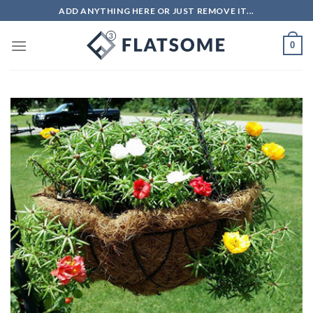
Skip
ADD ANYTHING HERE OR JUST REMOVE IT...
to
content
0