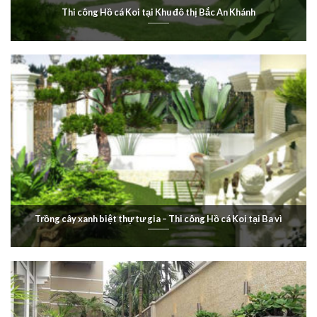
Thi công Hồ cá Koi tại Khu đô thị Bắc An Khánh
Trồng cây xanh biệt thự tư gia – Thi công Hồ cá Koi tại Ba vì