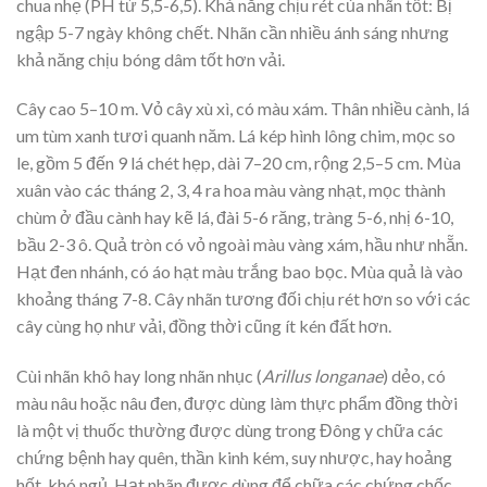
chua nhẹ (PH từ 5,5-6,5). Khả năng chịu rét của nhãn tốt: Bị
ngập 5-7 ngày không chết. Nhãn cần nhiều ánh sáng nhưng
khả năng chịu bóng dâm tốt hơn vải.
Cây cao 5–10 m. Vỏ cây xù xì, có màu xám. Thân nhiều cành, lá
um tùm xanh tươi quanh năm. Lá kép hình lông chim, mọc so
le, gồm 5 đến 9 lá chét hẹp, dài 7–20 cm, rộng 2,5–5 cm. Mùa
xuân vào các tháng 2, 3, 4 ra hoa màu vàng nhạt, mọc thành
chùm ở đầu cành hay kẽ lá, đài 5-6 răng, tràng 5-6, nhị 6-10,
bầu 2-3 ô. Quả tròn có vỏ ngoài màu vàng xám, hầu như nhẵn.
Hạt đen nhánh, có áo hạt màu trắng bao bọc. Mùa quả là vào
khoảng tháng 7-8. Cây nhãn tương đối chịu rét hơn so với các
cây cùng họ như vải, đồng thời cũng ít kén đất hơn.
Cùi nhãn khô hay long nhãn nhục (
Arillus longanae
) dẻo, có
màu nâu hoặc nâu đen, được dùng làm thực phẩm đồng thời
là một vị thuốc thường được dùng trong Đông y chữa các
chứng bệnh hay quên, thần kinh kém, suy nhược, hay hoảng
hốt, khó ngủ. Hạt nhãn được dùng để chữa các chứng chốc