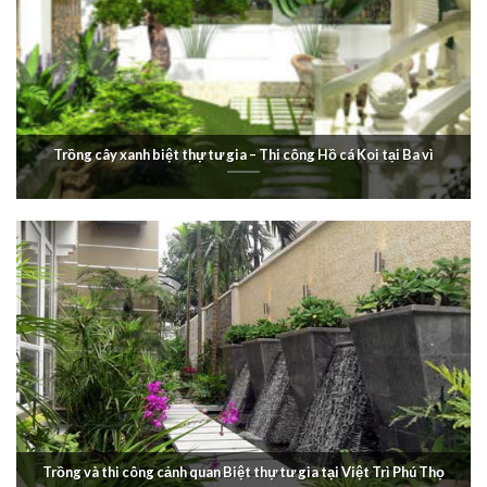
Trồng cây xanh biệt thự tư gia – Thi công Hồ cá Koi tại Ba vì
Trồng và thi công cảnh quan Biệt thự tư gia tại Việt Trì Phú Thọ