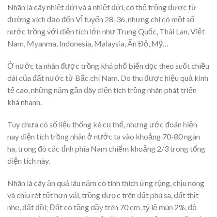
Nhãn là cây nhiệt đới và á nhiệt đới, có thể trồng được từ
đường xích đạo đến VĨ tuyển 28-36, nhưng chi có một số
nước trồng với diện tích lớn như Trung Quốc, Thái Lan, Việt
Nam, Myanma, Indonesia, Malaysia, Ấn Độ, Mỹ…
Ở nước ta nhãn được trồng khá phổ biển dọc theo suốt chiều
dài của đất nước từ Bắc chí Nam. Do thu được hiệu quả kinh
tế cao, những năm gần đây diện tích trồng nhân phát triển
khá nhanh.
Tuy chưa có số liệu thống kê cụ thể, nhưng ước đoán hiện
nay diện tích trồng nhân ở nước ta vào khoảng 70-80 ngàn
ha, trong đó các tỉnh phía Nam chiếm khoảng 2/3 trong tổng
diện tích này.
Nhãn là cây ăn quả lâu năm có tính thích ứng rộng, chịu nóng
và chịu rét tốt hơn vải, trồng được trên đất phù sa, đất thịt
nhẹ, đất đồi; Đất có tầng dầy trên 70 cm, tỷ lệ mùn 2%, độ