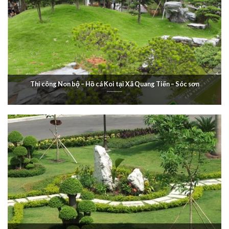
Thi công Non bộ – Hồ cá Koi tại Xã Quang Tiến – Sóc sơn