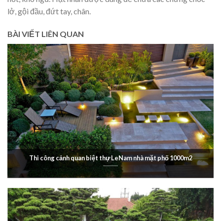
lở, gội đầu, đứt tay, chân.
BÀI VIẾT LIÊN QUAN
Thi công cảnh quan biệt thự LeNam nhà mặt phố 1000m2