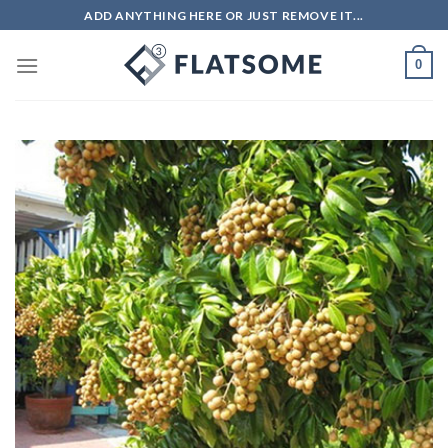
Skip
ADD ANYTHING HERE OR JUST REMOVE IT...
to
content
0