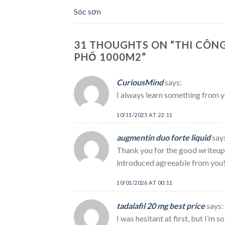
Sóc sơn
31 THOUGHTS ON “
THI CÔN
PHỐ 1000M2
”
CuriousMind
says:
I always learn something from yo
10/11/2025 AT 22:11
augmentin duo forte liquid
say
Thank you for the good writeup. 
introduced agreeable from you!
10/01/2026 AT 00:11
tadalafil 20 mg best price
says:
I was hesitant at first, but I’m