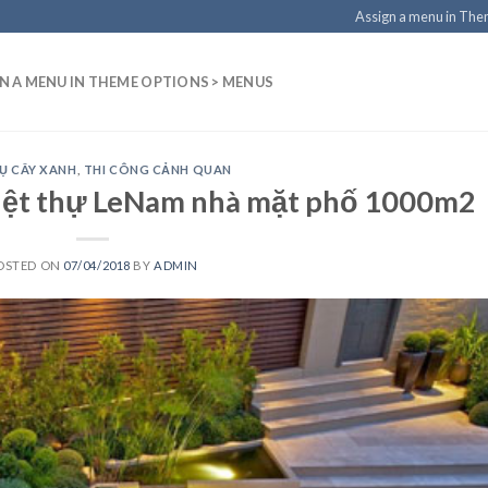
Assign a menu in Th
N A MENU IN THEME OPTIONS > MENUS
VỤ CÂY XANH
,
THI CÔNG CẢNH QUAN
biệt thự LeNam nhà mặt phố 1000m2
OSTED ON
07/04/2018
BY
ADMIN