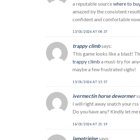
a reputable source
where to buy
amazed by the consistent results
confident and comfortable now 
13/01/2026 AT 04:37
trappy climb
says:
This game looks like a blast! 
trappy climb
a must-try for any
maybe a few frustrated sighs!
15/01/2026 AT 15:57
ivermectin horse dewormer
s
I will right away snatch your rss
Do you have any? Kindly let me 
16/01/2026 AT 21:19
lamotrigine
says: