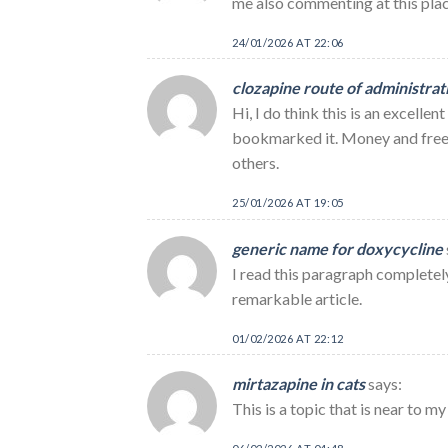
me also commenting at this plac
24/01/2026 AT 22:06
clozapine route of administrat
Hi, I do think this is an excellen
bookmarked it. Money and freed
others.
25/01/2026 AT 19:05
generic name for doxycycline
I read this paragraph completely
remarkable article.
01/02/2026 AT 22:12
mirtazapine in cats
says:
This is a topic that is near to 