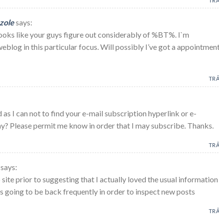
TRẢ
azole
says:
 looks like your guys figure out considerably of %BT%. I`m
og in this particular focus. Will possibly I’ve got a appointmen
TRẢ
ed as I can not to find your e-mail subscription hyperlink or e-
ny? Please permit me know in order that I may subscribe. Thanks.
TRẢ
says:
site prior to suggesting that I actually loved the usual information
Is going to be back frequently in order to inspect new posts
TRẢ