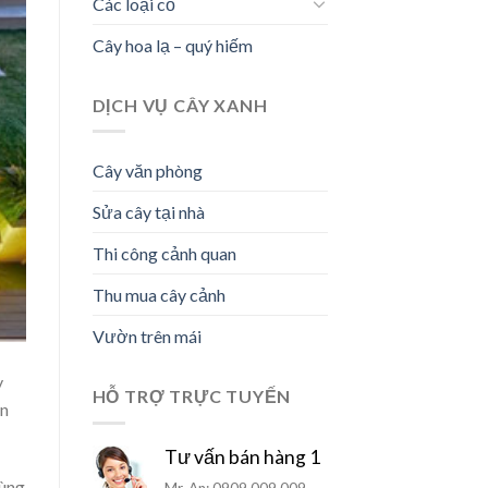
Các loại cỏ
Cây hoa lạ – quý hiếm
DỊCH VỤ CÂY XANH
Cây văn phòng
Sửa cây tại nhà
Thi công cảnh quan
Thu mua cây cảnh
Vườn trên mái
y
HỖ TRỢ TRỰC TUYẾN
an
Tư vấn bán hàng 1
vùng
Mr. An: 0909.009.009