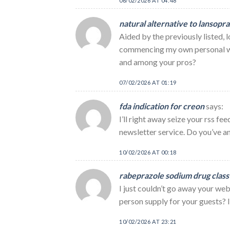
06/02/2026 AT 04:48
natural alternative to lansopr
Aided by the previously listed,
commencing my own personal webl
and among your pros?
07/02/2026 AT 01:19
fda indication for creon
says:
I’ll right away seize your rss fe
newsletter service. Do you’ve a
10/02/2026 AT 00:18
rabeprazole sodium drug class
I just couldn’t go away your web 
person supply for your guests? 
10/02/2026 AT 23:21