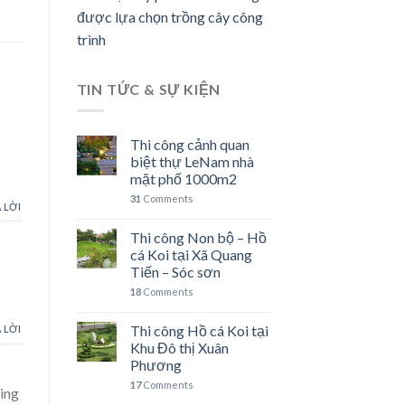
được lựa chọn trồng cây công
trình
TIN TỨC & SỰ KIỆN
Thi công cảnh quan
biệt thự LeNam nhà
mặt phố 1000m2
31
Comments
 LỜI
Thi công Non bộ – Hồ
cá Koi tại Xã Quang
Tiến – Sóc sơn
18
Comments
Thi công Hồ cá Koi tại
 LỜI
Khu Đô thị Xuân
Phương
17
Comments
ding