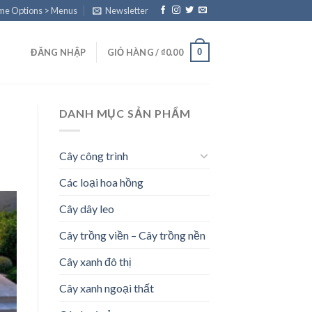
eme Options > Menus
Newsletter
0
ĐĂNG NHẬP
GIỎ HÀNG /
₫
0.00
DANH MỤC SẢN PHẨM
Cây công trình
Các loại hoa hồng
Cây dây leo
Cây trồng viền – Cây trồng nền
Cây xanh đô thị
Cây xanh ngoại thất