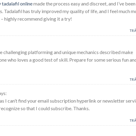
 tadalafil online
made the process easy and discreet, and I’ve been
. Tadalafil has truly improved my quality of life, and I feel much m
– highly recommend giving it a try!
TRẢ
The challenging platforming and unique mechanics described make
one who loves a good test of skill. Prepare for some serious fun an
TRẢ
ays:
 as I can’t find your email subscription hyperlink or newsletter servi
recognize so that I could subscribe. Thanks.
TRẢ