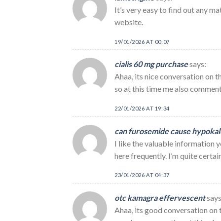
It’s very easy to find out any ma
website.
19/01/2026 AT 00:07
cialis 60 mg purchase
says:
Ahaa, its nice conversation on the
so at this time me also commenti
22/01/2026 AT 19:34
can furosemide cause hypoka
I like the valuable information 
here frequently. I’m quite certai
23/01/2026 AT 04:37
otc kamagra effervescent
says
Ahaa, its good conversation on th