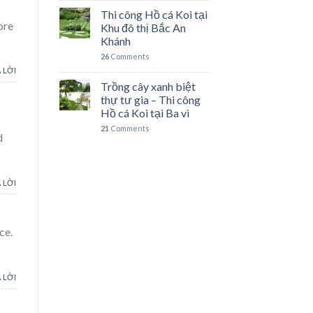
Thi công Hồ cá Koi tại
ore
Khu đô thị Bắc An
Khánh
26
Comments
 LỜI
Trồng cây xanh biệt
thự tư gia – Thi công
Hồ cá Koi tại Ba vì
21
Comments
d
 LỜI
ce.
 LỜI