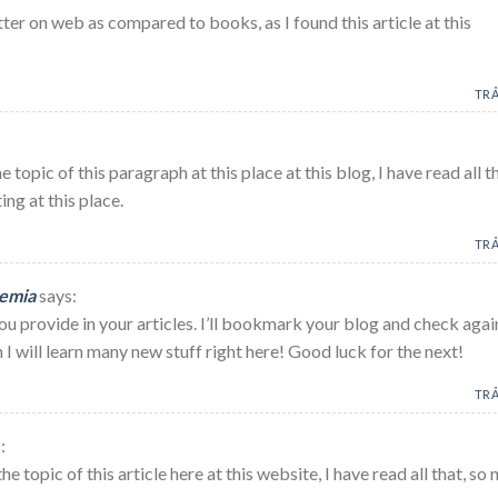
tter on web as compared to books, as I found this article at this
TRẢ
 topic of this paragraph at this place at this blog, I have read all t
ng at this place.
TRẢ
lemia
says:
you provide in your articles. I’ll bookmark your blog and check agai
n I will learn many new stuff right here! Good luck for the next!
TRẢ
:
e topic of this article here at this website, I have read all that, so