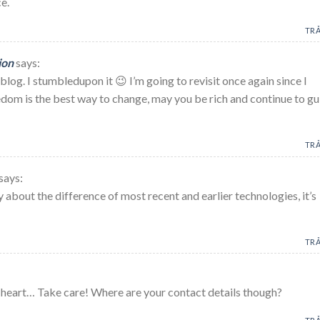
e.
TRẢ
ion
says:
t blog. I stumbledupon it 😉 I’m going to revisit once again since I
om is the best way to change, may you be rich and continue to gu
TRẢ
says:
 about the difference of most recent and earlier technologies, it’s
TRẢ
my heart… Take care! Where are your contact details though?