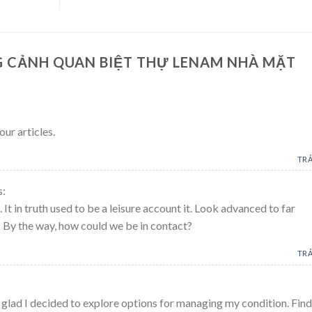
G CẢNH QUAN BIỆT THỰ LENAM NHÀ MẶT
ur articles.
TRẢ
s:
It in truth used to be a leisure account it. Look advanced to far
 By the way, how could we be in contact?
TRẢ
 so glad I decided to explore options for managing my condition. Fin