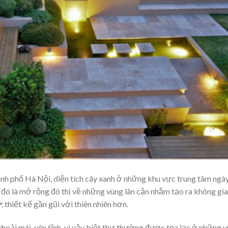
hành phố Hà Nội, diện tích cây xanh ở những khu vực trung tâm ngà
 đó là mở rộng đô thị về những vùng lân cận nhằm tạo ra không gi
ự
, thiết kế gần gũi với thiên nhiên hơn.
thoải mái, yên tĩnh, vì vậy biệt thự thường được tọa lạc ở những 