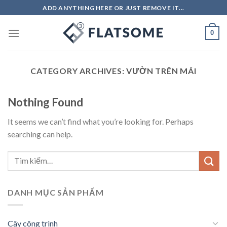
Skip
ADD ANYTHING HERE OR JUST REMOVE IT...
to
content
0
CATEGORY ARCHIVES:
VƯỜN TRÊN MÁI
Nothing Found
It seems we can’t find what you’re looking for. Perhaps
searching can help.
DANH MỤC SẢN PHẨM
Cây công trình