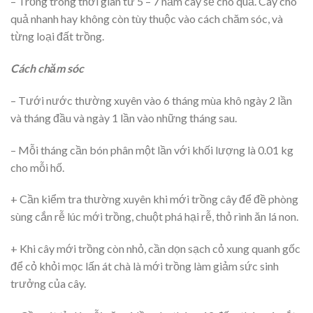
– Trồng trong thời gian từ 5 – 7 năm cây sẽ cho quả. Cây cho
quả nhanh hay không còn tùy thuộc vào cách chăm sóc, và
từng loại đất trồng.
Cách chăm sóc
– Tưới nước thường xuyên vào 6 tháng mùa khô ngày 2 lần
và tháng đầu và ngày 1 lần vào những tháng sau.
– Mỗi tháng cần bón phân một lần với khối lượng là 0.01 kg
cho mỗi hố.
+ Cần kiểm tra thường xuyên khi mới trồng cây để đề phòng
sùng cắn rễ lúc mới trồng, chuột phá hại rễ, thỏ rình ăn lá non.
+ Khi cây mới trồng còn nhỏ, cần dọn sạch cỏ xung quanh gốc
để cỏ khỏi mọc lấn át chà là mới trồng làm giảm sức sinh
trưởng của cây.