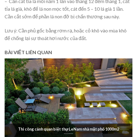
– Cần cát tỉa lá mỗi năm 1 lần vào tháng 12 đếm tháng 1, cắt
tỉa lá già, khô để lá non mọc tốt, cát đến 5 – 10 lá già 1 lần.
Cần cắt sớm để phần lá non đỡ bị chấn thương sau này.
Lưu ý: Cần phủ gốc bằng rơm rạ, hoặc cỏ khô vào mùa khô
để chống lại sự thoát hơi nước của đất.
BÀI VIẾT LIÊN QUAN
Thi công cảnh quan biệt thự LeNam nhà mặt phố 1000m2