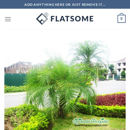
Skip
ADD ANYTHING HERE OR JUST REMOVE IT...
to
content
0