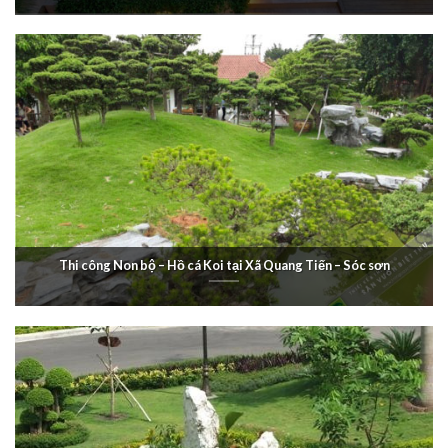
Thi công Non bộ – Hồ cá Koi tại Xã Quang Tiến – Sóc sơn