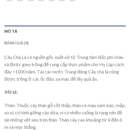
MÔ TẢ
ĐÁNH GIÁ (0)
Cây Chà Là có nguồn gốc xuất xứ từ Trung tâm Bắc phi châu
và được gieo trồng để cung cấp thực phẩm cho Hy Lạp cách
đây >1000 năm. Tại các nước Trung đông Cây chà là cũng
được trồng ở các ốc đảo, sa mạc để lấy quả ăn.
Mô tả:
Thân: Thuộc cây thân gỗ cột thấp, thân có màu xám bạc, mập,
xù xì, có hình giống cây dừa, vì có nhiều cuống lá rụng nên để
lại những vết sẹo trên thân. Thân cây cao khoảng từ 4 đến 6
m và mọc thẳng.