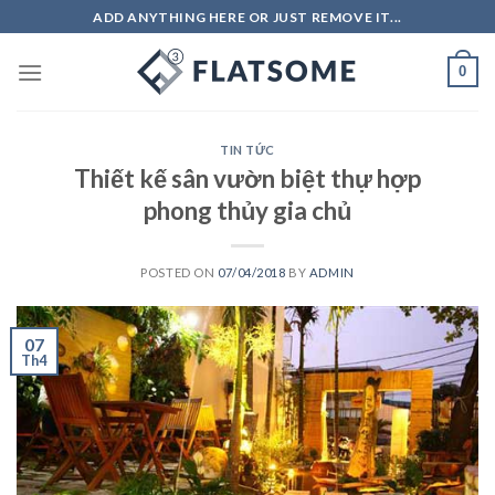
Skip
ADD ANYTHING HERE OR JUST REMOVE IT...
to
content
0
TIN TỨC
Thiết kế sân vườn biệt thự hợp
phong thủy gia chủ
POSTED ON
07/04/2018
BY
ADMIN
07
Th4